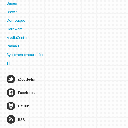
Bases
BrewPi
Domotique
Hardware
MediaCenter
Réseau
Systèmes embarqués
TIP
@code4pi
Facebook
GitHub
RSS