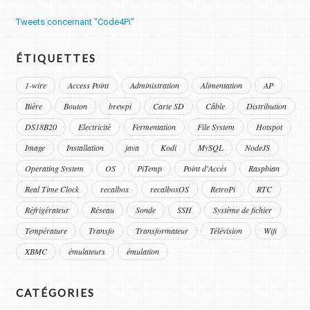
Tweets concernant "Code4Pi"
ÉTIQUETTES
1-wire
Access Point
Administration
Alimentation
AP
Bière
Bouton
brewpi
Carte SD
Câble
Distribution
DS18B20
Electricité
Fermentation
File System
Hotspot
Image
Installation
java
Kodi
MySQL
NodeJS
Operating System
OS
PiTemp
Point d'Accès
Raspbian
Real Time Clock
recalbox
recalboxOS
RetroPi
RTC
Réfrigérateur
Réseau
Sonde
SSH
Système de fichier
Température
Transfo
Transformateur
Télévision
Wifi
XBMC
émulateurs
émulation
CATÉGORIES