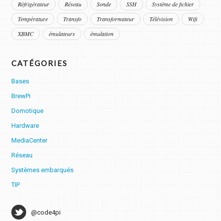
Réfrigérateur
Réseau
Sonde
SSH
Système de fichier
Température
Transfo
Transformateur
Télévision
Wifi
XBMC
émulateurs
émulation
CATÉGORIES
Bases
BrewPi
Domotique
Hardware
MediaCenter
Réseau
Systèmes embarqués
TIP
@code4pi