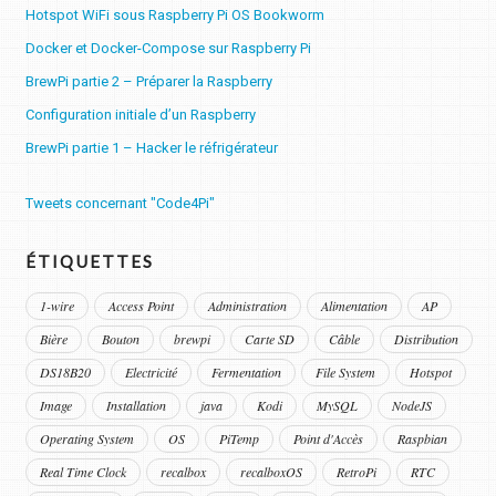
Hotspot WiFi sous Raspberry Pi OS Bookworm
Docker et Docker-Compose sur Raspberry Pi
BrewPi partie 2 – Préparer la Raspberry
Configuration initiale d’un Raspberry
BrewPi partie 1 – Hacker le réfrigérateur
Tweets concernant "Code4Pi"
ÉTIQUETTES
1-wire
Access Point
Administration
Alimentation
AP
Bière
Bouton
brewpi
Carte SD
Câble
Distribution
DS18B20
Electricité
Fermentation
File System
Hotspot
Image
Installation
java
Kodi
MySQL
NodeJS
Operating System
OS
PiTemp
Point d'Accès
Raspbian
Real Time Clock
recalbox
recalboxOS
RetroPi
RTC