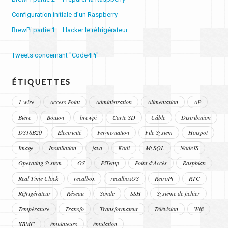
Configuration initiale d’un Raspberry
BrewPi partie 1 – Hacker le réfrigérateur
Tweets concernant "Code4Pi"
ÉTIQUETTES
1-wire
Access Point
Administration
Alimentation
AP
Bière
Bouton
brewpi
Carte SD
Câble
Distribution
DS18B20
Electricité
Fermentation
File System
Hotspot
Image
Installation
java
Kodi
MySQL
NodeJS
Operating System
OS
PiTemp
Point d'Accès
Raspbian
Real Time Clock
recalbox
recalboxOS
RetroPi
RTC
Réfrigérateur
Réseau
Sonde
SSH
Système de fichier
Température
Transfo
Transformateur
Télévision
Wifi
XBMC
émulateurs
émulation