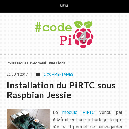
:::: MENU ::::
Posts tagués avec :
Real Time Clock
22 JUIN 2017 |
2 COMMENTAIRES
Installation du PiRTC sous
Raspbian Jessie
Le
module PiRTC
vendu par
Adafruit est une « horloge temps
réel ». Il permet de sauvegarder