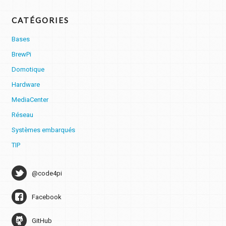
CATÉGORIES
Bases
BrewPi
Domotique
Hardware
MediaCenter
Réseau
Systèmes embarqués
TIP
@code4pi
Facebook
GitHub