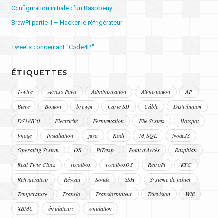
Configuration initiale d’un Raspberry
BrewPi partie 1 – Hacker le réfrigérateur
Tweets concernant "Code4Pi"
ÉTIQUETTES
1-wire
Access Point
Administration
Alimentation
AP
Bière
Bouton
brewpi
Carte SD
Câble
Distribution
DS18B20
Electricité
Fermentation
File System
Hotspot
Image
Installation
java
Kodi
MySQL
NodeJS
Operating System
OS
PiTemp
Point d'Accès
Raspbian
Real Time Clock
recalbox
recalboxOS
RetroPi
RTC
Réfrigérateur
Réseau
Sonde
SSH
Système de fichier
Température
Transfo
Transformateur
Télévision
Wifi
XBMC
émulateurs
émulation