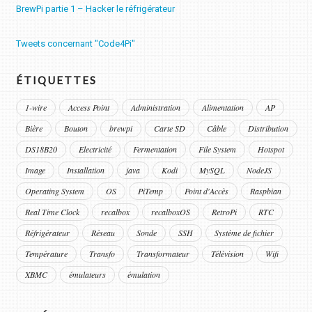
BrewPi partie 1 – Hacker le réfrigérateur
Tweets concernant "Code4Pi"
ÉTIQUETTES
1-wire
Access Point
Administration
Alimentation
AP
Bière
Bouton
brewpi
Carte SD
Câble
Distribution
DS18B20
Electricité
Fermentation
File System
Hotspot
Image
Installation
java
Kodi
MySQL
NodeJS
Operating System
OS
PiTemp
Point d'Accès
Raspbian
Real Time Clock
recalbox
recalboxOS
RetroPi
RTC
Réfrigérateur
Réseau
Sonde
SSH
Système de fichier
Température
Transfo
Transformateur
Télévision
Wifi
XBMC
émulateurs
émulation