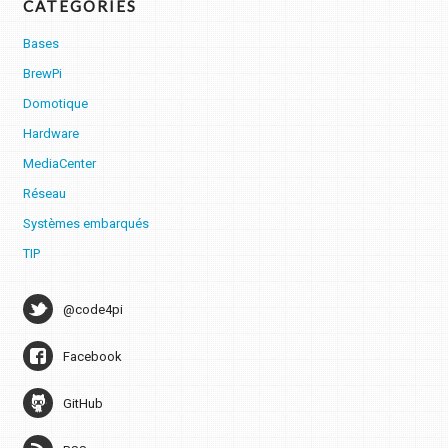
CATÉGORIES
Bases
BrewPi
Domotique
Hardware
MediaCenter
Réseau
Systèmes embarqués
TIP
@code4pi
Facebook
GitHub