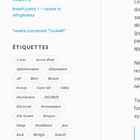
Le
di
BrewPi partie 1 – Hacker le
réfrigérateur
su
dé
Tweets concernant "Code4Pi"
(p
pa
ÉTIQUETTES
ap
1-wire
Access Point
Né
Administration
Alimentation
re
co
AP
Bière
Bouton
né
brewpi
Carte SD
Câble
Distribution
DS18B20
To
Electricité
Fermentation
fo
sy
File System
Hotspot
Image
Installation
java
Kodi
MySQL
NodeJS