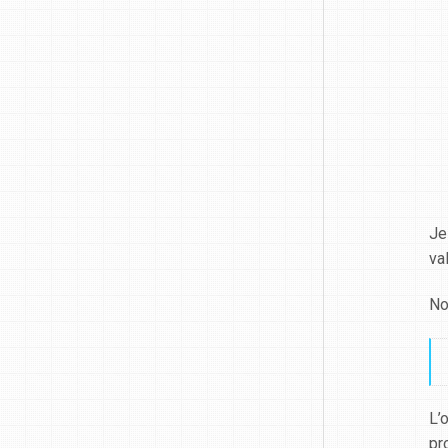
Je
va
No
L’
pr