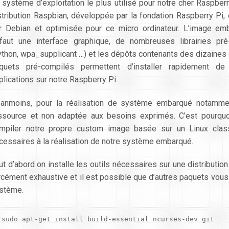
 système d’exploitation le plus utilisé pour notre cher Raspberr
stribution Raspbian, développée par la fondation Raspberry Pi,
r Debian et optimisée pour ce micro ordinateur. L’image em
faut une interface graphique, de nombreuses librairies pré-
ython, wpa_supplicant …) et les dépôts contenants des dizaines 
quets pré-compilés permettent d’installer rapidement de
plications sur notre Raspberry Pi.
anmoins, pour la réalisation de système embarqué notammen
ssource et non adaptée aux besoins exprimés. C’est pourquoi n
mpiler notre propre custom image basée sur un Linux class
cessaires à la réalisation de notre système embarqué.
ut d’abord on installe les outils nécessaires sur une distribution
rcément exhaustive et il est possible que d’autres paquets vous
stème.
sudo apt-get install build-essential ncurses-dev git