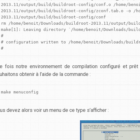
2013.11/output/build/buildroot-config/conf.o /home/beno
2013.11/output/build/buildroot-config/zconf.tab.o -o /h
2013.11/output/build/buildroot-config/conf

rm /home/benoit/Downloads/buildroot-2013.11/output/build
make[1]: Leaving directory `/home/benoit/Downloads/build
#

# configuration written to /home/benoit/Downloads/buildr
#
e fois notre environnement de compilation configuré et prêt 
uhaitons obtenir à l’aide de la commande :
make menuconfig
us devez alors voir un menu de ce type s’afficher :