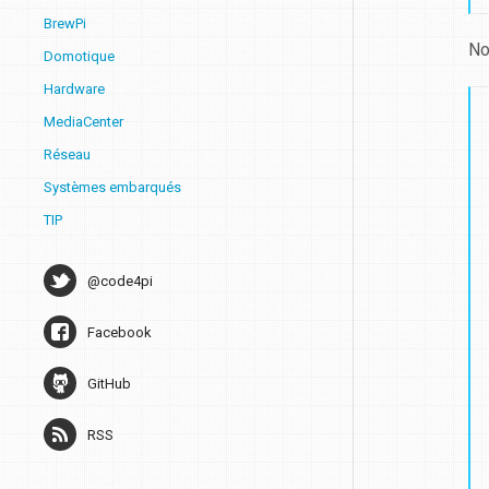
BrewPi
No
Domotique
Hardware
MediaCenter
Réseau
Systèmes embarqués
TIP
@code4pi
Facebook
GitHub
RSS