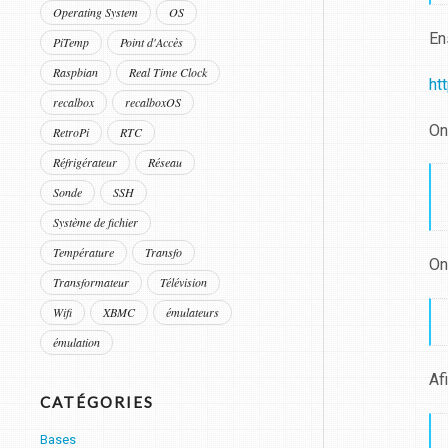
Operating System
OS
En
PiTemp
Point d'Accès
Raspbian
Real Time Clock
ht
recalbox
recalboxOS
On
RetroPi
RTC
Réfrigérateur
Réseau
Sonde
SSH
Système de fichier
Température
Transfo
On
Transformateur
Télévision
Wifi
XBMC
émulateurs
émulation
Af
CATÉGORIES
Bases