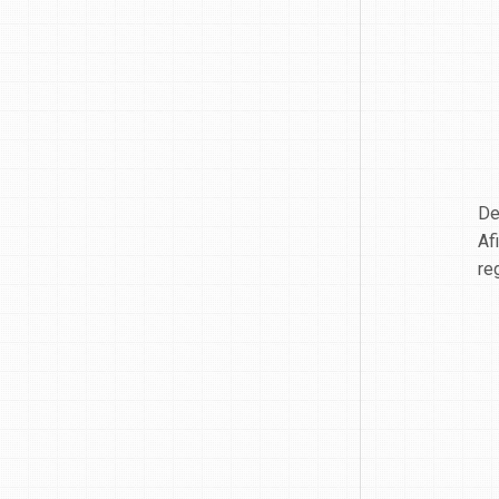
De
Af
re