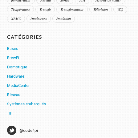
Réfrigérateur
Réseau
Sonde
SSH
Système de fichier
Température
Transfo
Transformateur
Télévision
Wifi
XBMC
émulateurs
émulation
CATÉGORIES
Bases
BrewPi
Domotique
Hardware
MediaCenter
Réseau
Systèmes embarqués
TIP
@code4pi