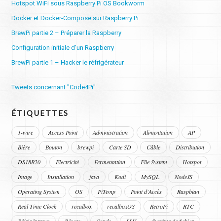
Hotspot WiFi sous Raspberry Pi OS Bookworm
Docker et Docker-Compose sur Raspberry Pi
BrewPi partie 2 – Préparer la Raspberry
Configuration initiale d’un Raspberry
BrewPi partie 1 – Hacker le réfrigérateur
Tweets concernant "Code4Pi"
ÉTIQUETTES
1-wire
Access Point
Administration
Alimentation
AP
Bière
Bouton
brewpi
Carte SD
Câble
Distribution
DS18B20
Electricité
Fermentation
File System
Hotspot
Image
Installation
java
Kodi
MySQL
NodeJS
Operating System
OS
PiTemp
Point d'Accès
Raspbian
Real Time Clock
recalbox
recalboxOS
RetroPi
RTC