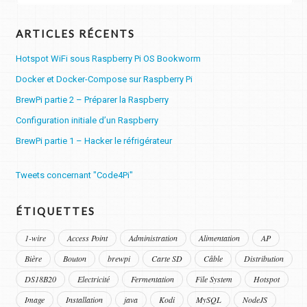
ARTICLES RÉCENTS
Hotspot WiFi sous Raspberry Pi OS Bookworm
Docker et Docker-Compose sur Raspberry Pi
BrewPi partie 2 – Préparer la Raspberry
Configuration initiale d’un Raspberry
BrewPi partie 1 – Hacker le réfrigérateur
Tweets concernant "Code4Pi"
ÉTIQUETTES
1-wire
Access Point
Administration
Alimentation
AP
Bière
Bouton
brewpi
Carte SD
Câble
Distribution
DS18B20
Electricité
Fermentation
File System
Hotspot
Image
Installation
java
Kodi
MySQL
NodeJS