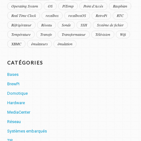
Operating System
OS
PiTemp
Point d'Accès
Raspbian
Real Time Clock
recalbox
recalboxOS
RetroPi
RTC
Réfrigérateur
Réseau
Sonde
SSH
Système de fichier
Température
Transfo
Transformateur
Télévision
Wifi
XBMC
émulateurs
émulation
CATÉGORIES
Bases
BrewPi
Domotique
Hardware
MediaCenter
Réseau
Systèmes embarqués
TIP