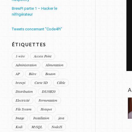
BrewPi partie 1 – Hacker le
réfrigérateur
Tweets concernant "Code4Pi"
ÉTIQUETTES
1-wire
Access Point
Administration
Alimentation
AP
Bière
Bouton
brewpi
Carte SD
Câble
A
Distribution
DS18B20
Electricité
Fermentation
File System
Hotspot
Image
Installation
java
Kodi
MySQL
NodeJS