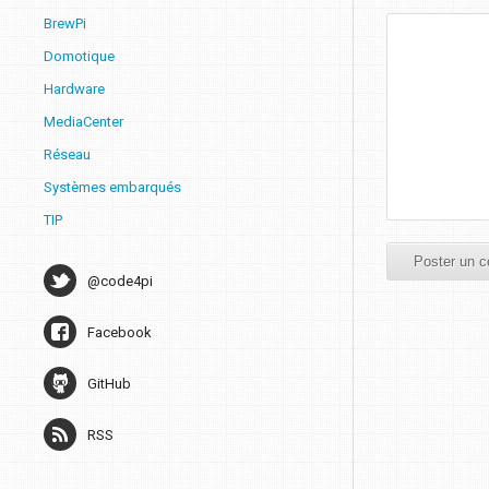
BrewPi
Domotique
Hardware
MediaCenter
Réseau
Systèmes embarqués
TIP
@code4pi
Facebook
GitHub
RSS