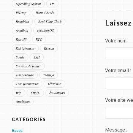
Operating System
OS
PiTemp
Point d'Accès
Laisse
Raspbian
Real Time Clock
recalbox
recalboxOS
RetroPi
RTC
Votre nom :
Réfrigérateur
Réseau
Sonde
SSH
Système de fichier
Votre email :
Température
Transfo
Transformateur
Télévision
Wifi
XBMC
émulateurs
Votre site we
émulation
CATÉGORIES
Message :
Bases