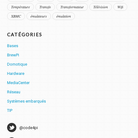
Température
Transfo
Transformateur
Télévision
Wifi
XBMC
émulateurs
émulation
CATÉGORIES
Bases
BrewPi
Domotique
Hardware
MediaCenter
Réseau
Systèmes embarqués
TIP
@code4pi