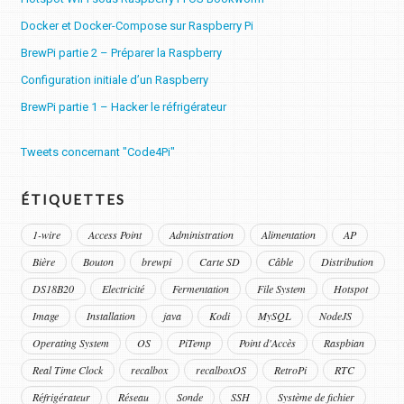
Docker et Docker-Compose sur Raspberry Pi
BrewPi partie 2 – Préparer la Raspberry
Configuration initiale d’un Raspberry
BrewPi partie 1 – Hacker le réfrigérateur
Tweets concernant "Code4Pi"
ÉTIQUETTES
1-wire
Access Point
Administration
Alimentation
AP
Bière
Bouton
brewpi
Carte SD
Câble
Distribution
DS18B20
Electricité
Fermentation
File System
Hotspot
Image
Installation
java
Kodi
MySQL
NodeJS
Operating System
OS
PiTemp
Point d'Accès
Raspbian
Real Time Clock
recalbox
recalboxOS
RetroPi
RTC
Réfrigérateur
Réseau
Sonde
SSH
Système de fichier