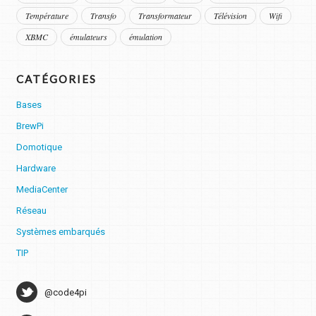
Température
Transfo
Transformateur
Télévision
Wifi
XBMC
émulateurs
émulation
CATÉGORIES
Bases
BrewPi
Domotique
Hardware
MediaCenter
Réseau
Systèmes embarqués
TIP
@code4pi