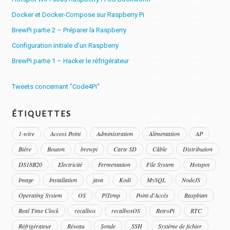
Docker et Docker-Compose sur Raspberry Pi
BrewPi partie 2 – Préparer la Raspberry
Configuration initiale d’un Raspberry
BrewPi partie 1 – Hacker le réfrigérateur
Tweets concernant "Code4Pi"
ÉTIQUETTES
1-wire
Access Point
Administration
Alimentation
AP
Bière
Bouton
brewpi
Carte SD
Câble
Distribution
DS18B20
Electricité
Fermentation
File System
Hotspot
Image
Installation
java
Kodi
MySQL
NodeJS
Operating System
OS
PiTemp
Point d'Accès
Raspbian
Real Time Clock
recalbox
recalboxOS
RetroPi
RTC
Réfrigérateur
Réseau
Sonde
SSH
Système de fichier