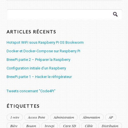
Rechercher :
ARTICLES RÉCENTS
Hotspot WiFi sous Raspberry Pi OS Bookworm
Docker et Docker-Compose sur Raspberry Pi
BrewPi partie 2 – Préparer la Raspberry
Configuration initiale d’un Raspberry
BrewPi partie 1 – Hacker le réfrigérateur
Tweets concernant "Code4Pi"
ÉTIQUETTES
1-wire
Access Point
Administration
Alimentation
AP
Bière
Bouton
brewpi
Carte SD
Câble
Distribution