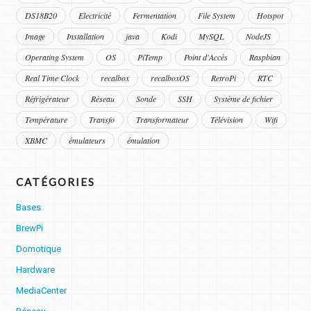
DS18B20
Electricité
Fermentation
File System
Hotspot
Image
Installation
java
Kodi
MySQL
NodeJS
Operating System
OS
PiTemp
Point d'Accès
Raspbian
Real Time Clock
recalbox
recalboxOS
RetroPi
RTC
Réfrigérateur
Réseau
Sonde
SSH
Système de fichier
Température
Transfo
Transformateur
Télévision
Wifi
XBMC
émulateurs
émulation
CATÉGORIES
Bases
BrewPi
Domotique
Hardware
MediaCenter