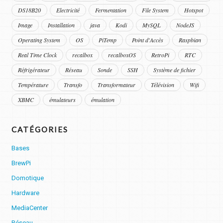
DS18B20
Electricité
Fermentation
File System
Hotspot
Image
Installation
java
Kodi
MySQL
NodeJS
Operating System
OS
PiTemp
Point d'Accès
Raspbian
Real Time Clock
recalbox
recalboxOS
RetroPi
RTC
Réfrigérateur
Réseau
Sonde
SSH
Système de fichier
Température
Transfo
Transformateur
Télévision
Wifi
XBMC
émulateurs
émulation
CATÉGORIES
Bases
BrewPi
Domotique
Hardware
MediaCenter
Réseau