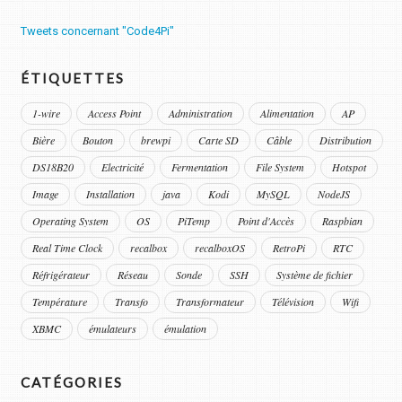
Tweets concernant "Code4Pi"
ÉTIQUETTES
1-wire
Access Point
Administration
Alimentation
AP
Bière
Bouton
brewpi
Carte SD
Câble
Distribution
DS18B20
Electricité
Fermentation
File System
Hotspot
Image
Installation
java
Kodi
MySQL
NodeJS
Operating System
OS
PiTemp
Point d'Accès
Raspbian
Real Time Clock
recalbox
recalboxOS
RetroPi
RTC
Réfrigérateur
Réseau
Sonde
SSH
Système de fichier
Température
Transfo
Transformateur
Télévision
Wifi
XBMC
émulateurs
émulation
CATÉGORIES