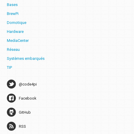
Bases
BrewPi
Domotique
Hardware
MediaCenter
Réseau
Systèmes embarqués
TIP
@code4pi
Facebook
GitHub
RSS