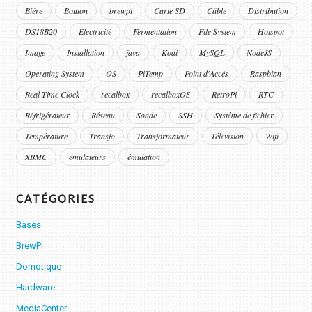
Bière
Bouton
brewpi
Carte SD
Câble
Distribution
DS18B20
Electricité
Fermentation
File System
Hotspot
Image
Installation
java
Kodi
MySQL
NodeJS
Operating System
OS
PiTemp
Point d'Accès
Raspbian
Real Time Clock
recalbox
recalboxOS
RetroPi
RTC
Réfrigérateur
Réseau
Sonde
SSH
Système de fichier
Température
Transfo
Transformateur
Télévision
Wifi
XBMC
émulateurs
émulation
CATÉGORIES
Bases
BrewPi
Domotique
Hardware
MediaCenter