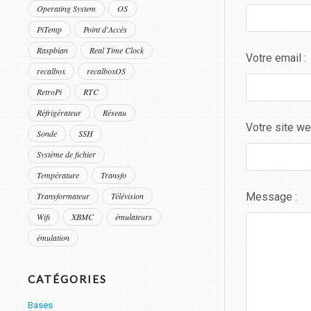
Operating System
OS
PiTemp
Point d'Accès
Raspbian
Real Time Clock
Votre email :
recalbox
recalboxOS
RetroPi
RTC
Réfrigérateur
Réseau
Votre site we
Sonde
SSH
Système de fichier
Température
Transfo
Message :
Transformateur
Télévision
Wifi
XBMC
émulateurs
émulation
CATÉGORIES
Bases