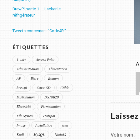
BrewPi partie 1 – Hacker le
réfrigérateur
Tweets concernant "Code4Pi"
ÉTIQUETTES
1-wire
Access Point
A
Administration
Alimentation
AP
Bière
Bouton
brewpi
Carte SD
Câble
Distribution
DS18B20
Electricité
Fermentation
Laisse
File System
Hotspot
Image
Installation
java
Votre nom :
Kodi
MySQL
NodeJS