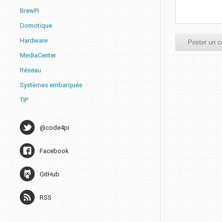
BrewPi
Domotique
Hardware
MediaCenter
Réseau
Systèmes embarqués
TIP
@code4pi
Facebook
GitHub
RSS