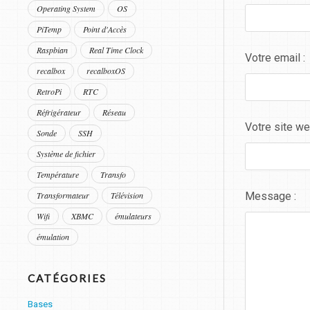
Operating System
OS
PiTemp
Point d'Accès
Raspbian
Real Time Clock
Votre email :
recalbox
recalboxOS
RetroPi
RTC
Réfrigérateur
Réseau
Votre site we
Sonde
SSH
Système de fichier
Température
Transfo
Message :
Transformateur
Télévision
Wifi
XBMC
émulateurs
émulation
CATÉGORIES
Bases