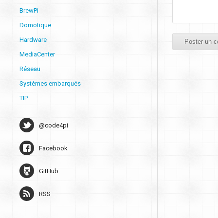
BrewPi
Domotique
Hardware
MediaCenter
Réseau
Systèmes embarqués
TIP
@code4pi
Facebook
GitHub
RSS