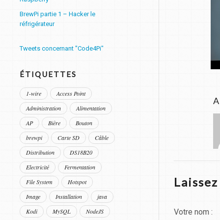
BrewPi partie 1 – Hacker le
réfrigérateur
Tweets concernant "Code4Pi"
ÉTIQUETTES
1-wire
Access Point
A
Administration
Alimentation
AP
Bière
Bouton
brewpi
Carte SD
Câble
Distribution
DS18B20
Electricité
Fermentation
Laisse
File System
Hotspot
Image
Installation
java
Votre nom :
Kodi
MySQL
NodeJS