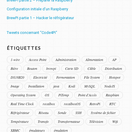
BrewPi partie 2 – Préparer la Raspberry
Configuration initiale d’un Raspberry
BrewPi partie 1 – Hacker le réfrigérateur
Tweets concernant "Code4Pi"
ÉTIQUETTES
1-wire
Access Point
Administration
Alimentation
AP
Bière
Bouton
brewpi
Carte SD
Câble
Distribution
DS18B20
Electricité
Fermentation
File System
Hotspot
Image
Installation
java
Kodi
MySQL
NodeJS
Operating System
OS
PiTemp
Point d'Accès
Raspbian
Real Time Clock
recalbox
recalboxOS
RetroPi
RTC
Réfrigérateur
Réseau
Sonde
SSH
Système de fichier
Température
Transfo
Transformateur
Télévision
Wifi
XBMC
émulateurs
émulation