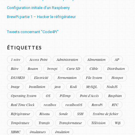
Configuration initiale d’un Raspberry
BrewPi partie 1 – Hacker le réfrigérateur
Tweets concernant "Code4Pi"
ÉTIQUETTES
1-wire
Access Point
Administration
Alimentation
AP
Bière
Bouton
brewpi
Carte SD
Câble
Distribution
DS18B20
Electricité
Fermentation
File System
Hotspot
Image
Installation
java
Kodi
MySQL
NodeJS
Operating System
OS
PiTemp
Point d'Accès
Raspbian
Real Time Clock
recalbox
recalboxOS
RetroPi
RTC
Réfrigérateur
Réseau
Sonde
SSH
Système de fichier
Température
Transfo
Transformateur
Télévision
Wifi
XBMC
émulateurs
émulation