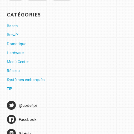
CATÉGORIES
Bases
BrewPi
Domotique
Hardware
MediaCenter
Réseau
Systèmes embarqués
TIP
@code4pi
Facebook
GitHub