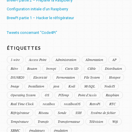
BrewPi partie 2 – Préparer la Raspberry
Configuration initiale d’un Raspberry
BrewPi partie 1 – Hacker le réfrigérateur
Tweets concernant "Code4Pi"
ÉTIQUETTES
1-wire
Access Point
Administration
Alimentation
AP
Bière
Bouton
brewpi
Carte SD
Câble
Distribution
DS18B20
Electricité
Fermentation
File System
Hotspot
Image
Installation
java
Kodi
MySQL
NodeJS
Operating System
OS
PiTemp
Point d'Accès
Raspbian
Real Time Clock
recalbox
recalboxOS
RetroPi
RTC
Réfrigérateur
Réseau
Sonde
SSH
Système de fichier
Température
Transfo
Transformateur
Télévision
Wifi
XBMC
émulateurs
émulation