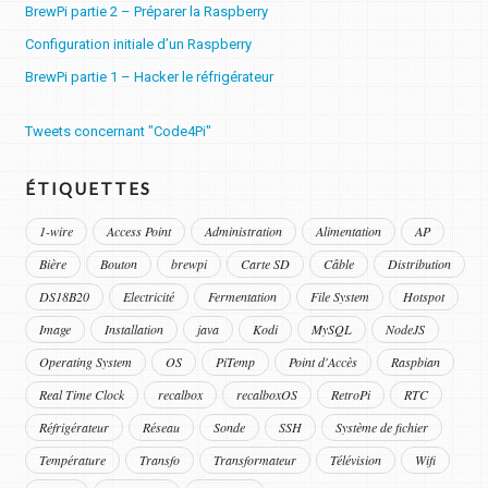
BrewPi partie 2 – Préparer la Raspberry
Configuration initiale d’un Raspberry
BrewPi partie 1 – Hacker le réfrigérateur
Tweets concernant "Code4Pi"
ÉTIQUETTES
1-wire
Access Point
Administration
Alimentation
AP
Bière
Bouton
brewpi
Carte SD
Câble
Distribution
DS18B20
Electricité
Fermentation
File System
Hotspot
Image
Installation
java
Kodi
MySQL
NodeJS
Operating System
OS
PiTemp
Point d'Accès
Raspbian
Real Time Clock
recalbox
recalboxOS
RetroPi
RTC
Réfrigérateur
Réseau
Sonde
SSH
Système de fichier
Température
Transfo
Transformateur
Télévision
Wifi