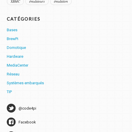
XBMC
émulateurs
émulation
CATÉGORIES
Bases
BrewPi
Domotique
Hardware
MediaCenter
Réseau
Systèmes embarqués
TIP
@code4pi
Facebook