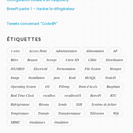
BrewPi partie 1 – Hacker le réfrigérateur
Tweets concernant "Code4Pi"
ÉTIQUETTES
1-wire
Access Point
Administration
Alimentation
AP
Bière
Bouton
brewpi
Carte SD
Câble
Distribution
DS18B20
Electricité
Fermentation
File System
Hotspot
Image
Installation
java
Kodi
MySQL
NodeJS
Operating System
OS
PiTemp
Point d'Accès
Raspbian
Real Time Clock
recalbox
recalboxOS
RetroPi
RTC
Réfrigérateur
Réseau
Sonde
SSH
Système de fichier
Température
Transfo
Transformateur
Télévision
Wifi
XBMC
émulateurs
émulation