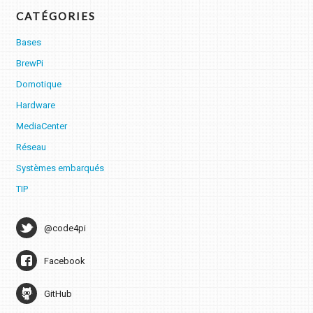
CATÉGORIES
Bases
BrewPi
Domotique
Hardware
MediaCenter
Réseau
Systèmes embarqués
TIP
@code4pi
Facebook
GitHub