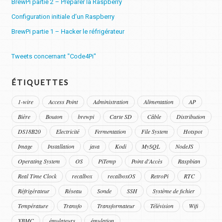
BrewPi partie 2 – Préparer la Raspberry
Configuration initiale d’un Raspberry
BrewPi partie 1 – Hacker le réfrigérateur
Tweets concernant "Code4Pi"
ÉTIQUETTES
1-wire
Access Point
Administration
Alimentation
AP
Bière
Bouton
brewpi
Carte SD
Câble
Distribution
DS18B20
Electricité
Fermentation
File System
Hotspot
Image
Installation
java
Kodi
MySQL
NodeJS
Operating System
OS
PiTemp
Point d'Accès
Raspbian
Real Time Clock
recalbox
recalboxOS
RetroPi
RTC
Réfrigérateur
Réseau
Sonde
SSH
Système de fichier
Température
Transfo
Transformateur
Télévision
Wifi
XBMC
émulateurs
émulation