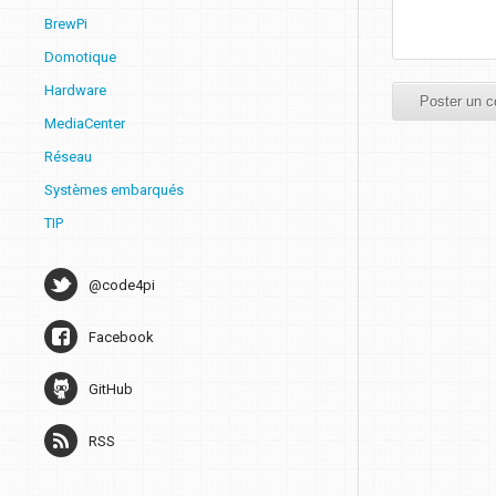
BrewPi
Domotique
Hardware
MediaCenter
Réseau
Systèmes embarqués
TIP
@code4pi
Facebook
GitHub
RSS