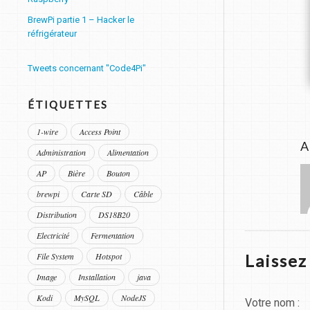
BrewPi partie 1 – Hacker le
réfrigérateur
Tweets concernant "Code4Pi"
ÉTIQUETTES
1-wire
Access Point
A
Administration
Alimentation
AP
Bière
Bouton
brewpi
Carte SD
Câble
Distribution
DS18B20
Electricité
Fermentation
Laisse
File System
Hotspot
Image
Installation
java
Kodi
MySQL
NodeJS
Votre nom :