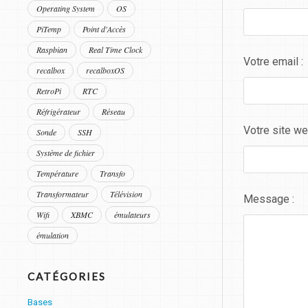
Operating System
OS
PiTemp
Point d'Accès
Raspbian
Real Time Clock
Votre email :
recalbox
recalboxOS
RetroPi
RTC
Réfrigérateur
Réseau
Votre site we
Sonde
SSH
Système de fichier
Température
Transfo
Transformateur
Télévision
Message :
Wifi
XBMC
émulateurs
émulation
CATÉGORIES
Bases