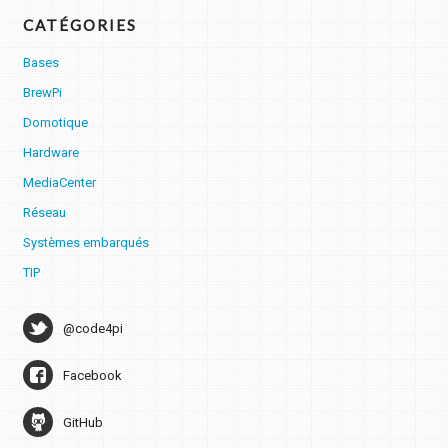
CATÉGORIES
Bases
BrewPi
Domotique
Hardware
MediaCenter
Réseau
Systèmes embarqués
TIP
@code4pi
Facebook
GitHub