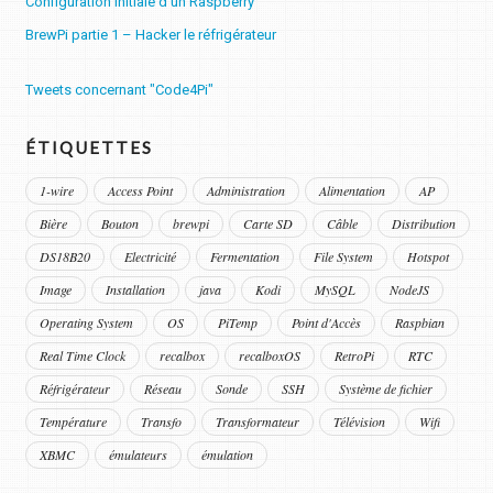
Configuration initiale d’un Raspberry
BrewPi partie 1 – Hacker le réfrigérateur
Tweets concernant "Code4Pi"
ÉTIQUETTES
1-wire
Access Point
Administration
Alimentation
AP
Bière
Bouton
brewpi
Carte SD
Câble
Distribution
DS18B20
Electricité
Fermentation
File System
Hotspot
Image
Installation
java
Kodi
MySQL
NodeJS
Operating System
OS
PiTemp
Point d'Accès
Raspbian
Real Time Clock
recalbox
recalboxOS
RetroPi
RTC
Réfrigérateur
Réseau
Sonde
SSH
Système de fichier
Température
Transfo
Transformateur
Télévision
Wifi
XBMC
émulateurs
émulation