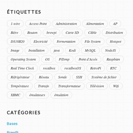
ÉTIQUETTES
1-wire
Access Point
Administration
Alimentation
AP
Bière
Bouton
brewpi
Carte SD
Câble
Distribution
DS18B20
Electricité
Fermentation
File System
Hotspot
Image
Installation
java
Kodi
MySQL
NodeJS
Operating System
OS
PiTemp
Point d'Accès
Raspbian
Real Time Clock
recalbox
recalboxOS
RetroPi
RTC
Réfrigérateur
Réseau
Sonde
SSH
Système de fichier
Température
Transfo
Transformateur
Télévision
Wifi
XBMC
émulateurs
émulation
CATÉGORIES
Bases
BrewPi