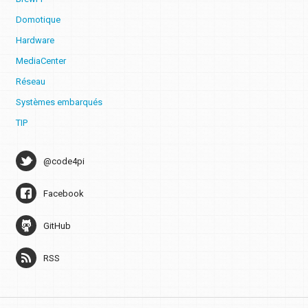
Domotique
Hardware
MediaCenter
Réseau
Systèmes embarqués
TIP
@code4pi
Facebook
GitHub
RSS