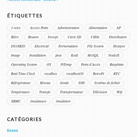
ÉTIQUETTES
1-wire
Access Point
Administration
Alimentation
AP
Bière
Bouton
brewpi
Carte SD
Câble
Distribution
DS18B20
Electricité
Fermentation
File System
Hotspot
Image
Installation
java
Kodi
MySQL
NodeJS
Operating System
OS
PiTemp
Point d'Accès
Raspbian
Real Time Clock
recalbox
recalboxOS
RetroPi
RTC
Réfrigérateur
Réseau
Sonde
SSH
Système de fichier
Température
Transfo
Transformateur
Télévision
Wifi
XBMC
émulateurs
émulation
CATÉGORIES
Bases