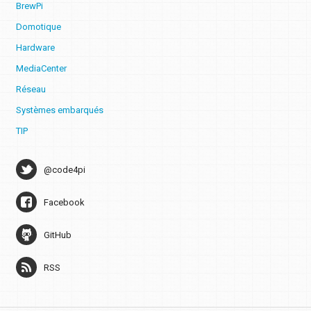
BrewPi
Domotique
Hardware
MediaCenter
Réseau
Systèmes embarqués
TIP
@code4pi
Facebook
GitHub
RSS